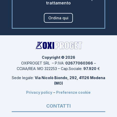
trattamento
Ordina qui
Copyright © 2026
OXIPROGET SRL – P.IVA:
02677060366
–
CCIAA/REA: MO 322253
– Cap.Sociale:
97.920
€
Sede legale:
Via Nicolò Biondo, 292, 41126 Modena
(MO)
Privacy policy
–
Preferenze cookie
CONTATTI